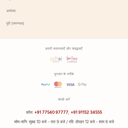
अयोध्या
पुरी (जगन्नाथ)
हमारी सदस्यताएँ और संबद्धताएँ
भुगतान के तरीके
संपर्क करें
कॉल:
+91 77540 97777
,
+91 91152 34555
सोम-शनि: सुबह 10 बजे - रात 9 बजे / रवि: दोपहर 12 बजे - शाम 6 बजे