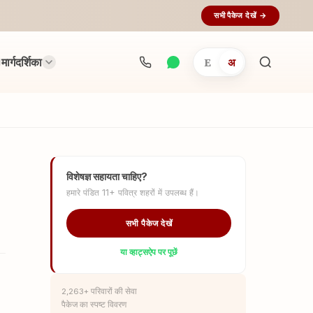
सभी पैकेज देखें →
मार्गदर्शिका
E
अ
अनुष्ठान
खोजें...
विशेषज्ञ सहायता चाहिए?
हमारे पंडित 11+ पवित्र शहरों में उपलब्ध हैं।
सभी पैकेज देखें
या व्हाट्सऐप पर पूछें
2,263+ परिवारों की सेवा
पैकेज का स्पष्ट विवरण