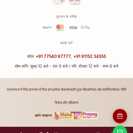
भुगतान के तरीके
संपर्क करें
कॉल:
+91 77540 97777
,
+91 91152 34555
सोम-शनि: सुबह 10 बजे - रात 9 बजे / रवि: दोपहर 12 बजे - शाम 6 बजे
प्रयागराज में पिंड दान
गया में पिंड दान
अस्थि विसर्जन
सभी पूजा पैकेज
नियम और शर्तें
गोपनीयता नीति
रिफंड और रद्दीकरण
हमारे उपक्रम: