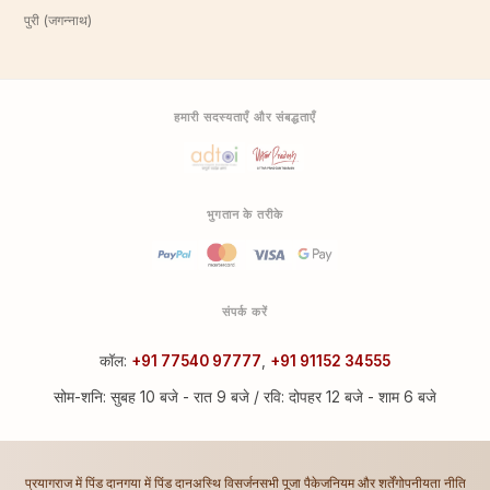
पुरी (जगन्नाथ)
हमारी सदस्यताएँ और संबद्धताएँ
भुगतान के तरीके
संपर्क करें
कॉल:
+91 77540 97777
,
+91 91152 34555
सोम-शनि: सुबह 10 बजे - रात 9 बजे / रवि: दोपहर 12 बजे - शाम 6 बजे
प्रयागराज में पिंड दान
गया में पिंड दान
अस्थि विसर्जन
सभी पूजा पैकेज
नियम और शर्तें
गोपनीयता नीति