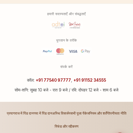
हमारी सदस्यताएँ और संबद्धताएँ
भुगतान के तरीके
संपर्क करें
कॉल:
+91 77540 97777
,
+91 91152 34555
सोम-शनि: सुबह 10 बजे - रात 9 बजे / रवि: दोपहर 12 बजे - शाम 6 बजे
प्रयागराज में पिंड दान
गया में पिंड दान
अस्थि विसर्जन
सभी पूजा पैकेज
नियम और शर्तें
गोपनीयता नीति
रिफंड और रद्दीकरण