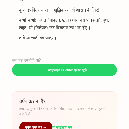
कुशा (पवित्र घास — शुद्धिकरण एवं आसन के लिए)
कभी-कभी: अक्षत (चावल), फूल (श्वेत प्राथमिकता), दूध,
शहद, घी (विशेषतः जब पिंडदान का भाग हो)।
तांबे या चांदी का पात्र।
क्या यह उपयोगी था?
व्हाट्सऐप पर अगला प्रश्न पूछें
तर्पण कराना है?
हमारे अनुभवी पंडित भारत के पवित्र स्थलों पर प्रामाणिक अनुष्ठान
कराते हैं।
तर्पण बुक करें →
या व्हाट्सऐप करें