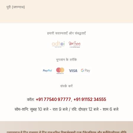
पुरी (जगन्नाथ)
हमारी सदस्यताएँ और संबद्धताएँ
भुगतान के तरीके
संपर्क करें
कॉल:
+91 77540 97777
,
+91 91152 34555
सोम-शनि: सुबह 10 बजे - रात 9 बजे / रवि: दोपहर 12 बजे - शाम 6 बजे
प्रयागराज में पिंड दान
गया में पिंड दान
अस्थि विसर्जन
सभी पूजा पैकेज
नियम और शर्तें
गोपनीयता नीति