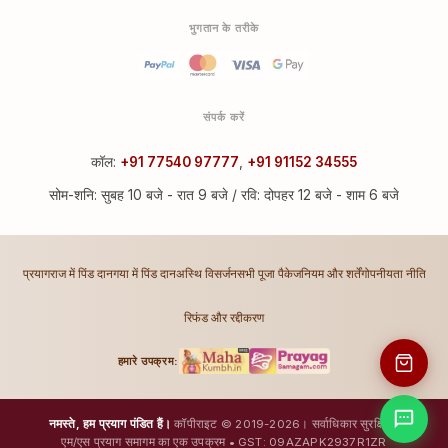
भुगतान के तरीके
संपर्क करें
कॉल:
+91 77540 97777
,
+91 91152 34555
सोम-शनि: सुबह 10 बजे - रात 9 बजे / रवि: दोपहर 12 बजे - शाम 6 बजे
प्रयागराज में पिंड दान
गया में पिंड दान
अस्थि विसर्जन
सभी पूजा पैकेज
नियम और शर्तें
गोपनीयता नीति
रिफंड और रद्दीकरण
हमारे उपक्रम:
नमस्ते, हम प्रयाग पंडित हैं।
कॉपीराइट © 2019-2026। सर्वाधिकार सुरक्षित।
एम/एस प्रयाग समागम का एक उपक्रम • GST: 09AZAPK2937R1ZR