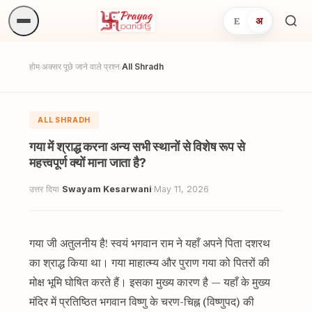
E
अ
अनुष्
खोजें.
होम
अक्सर पूछे जाने वाले प्रश्न
All Shradh
/
/
ALL SHRADH
गया में श्राद्ध करना अन्य सभी स्थानों से विशेष रूप से
महत्त्वपूर्ण क्यों माना जाता है?
उत्तर दिया
Swayam Kesarwani
·
May 11, 2026
गया जी अतुलनीय है! स्वयं भगवान राम ने यहाँ अपने पिता दशरथ
का श्राद्ध किया था। गया माहात्म्य और पुराण गया को पितरों की
मोक्ष भूमि घोषित करते हैं। इसका मुख्य कारण है — यहाँ के मुख्य
मंदिर में प्रतिष्ठित भगवान विष्णु के चरण-चिह्न (विष्णुपद) की