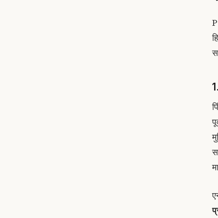
P
हि
स
1
पि
पू
म
स
मा
ए
प्