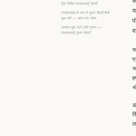
क
देश-विशेष एनआरआई सेवाएँ
य
एनआरआई के रूप में पूजन सेवाएँ कैसे
बुक करें — चरण-दर-चरण
प
अक्सर पूछे जाने वाले प्रश्न —
व
एनआरआई पूजन सेवाएँ
य
प
भ
ह
मो

प
ल