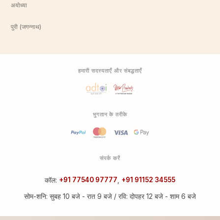
अयोध्या
पुरी (जगन्नाथ)
हमारी सदस्यताएँ और संबद्धताएँ
भुगतान के तरीके
संपर्क करें
कॉल:
+91 77540 97777
,
+91 91152 34555
सोम-शनि: सुबह 10 बजे - रात 9 बजे / रवि: दोपहर 12 बजे - शाम 6 बजे