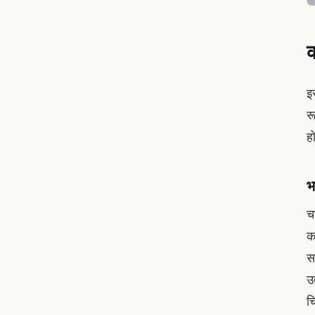
क
इ
र
ह
भ
चा
क
सम
उ
च