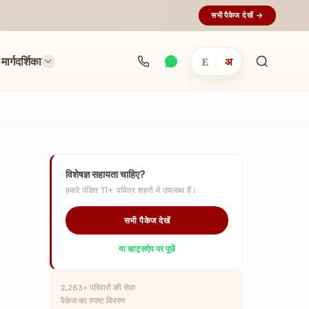
सभी पैकेज देखें →
मार्गदर्शिका
E
अ
अनुष्ठान
खोजें...
विशेषज्ञ सहायता चाहिए?
हमारे पंडित 11+ पवित्र शहरों में उपलब्ध हैं।
सभी पैकेज देखें
या व्हाट्सऐप पर पूछें
2,263+ परिवारों की सेवा
पैकेज का स्पष्ट विवरण