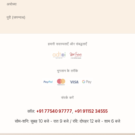
अयोध्या
पुरी (जगन्नाथ)
हमारी सदस्यताएँ और संबद्धताएँ
भुगतान के तरीके
संपर्क करें
कॉल:
+91 77540 97777
,
+91 91152 34555
सोम-शनि: सुबह 10 बजे - रात 9 बजे / रवि: दोपहर 12 बजे - शाम 6 बजे