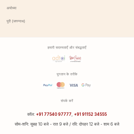
अयोध्या
पुरी (जगन्नाथ)
हमारी सदस्यताएँ और संबद्धताएँ
भुगतान के तरीके
संपर्क करें
कॉल:
+91 77540 97777
,
+91 91152 34555
सोम-शनि: सुबह 10 बजे - रात 9 बजे / रवि: दोपहर 12 बजे - शाम 6 बजे