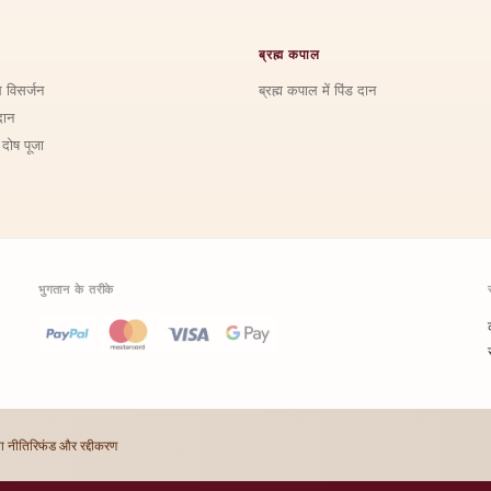
ब्रह्म कपाल
ि विसर्जन
ब्रह्म कपाल में पिंड दान
दान
 दोष पूजा
भुगतान के तरीके
ा नीति
रिफंड और रद्दीकरण