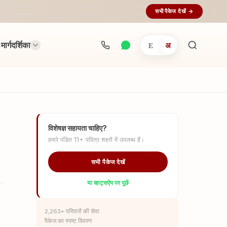
सभी पैकेज देखें →
मार्गदर्शिका
E
अ
अनुष्ठान
खोजें...
विशेषज्ञ सहायता चाहिए?
हमारे पंडित 11+ पवित्र शहरों में उपलब्ध हैं।
सभी पैकेज देखें
या व्हाट्सऐप पर पूछें
2,263+ परिवारों की सेवा
पैकेज का स्पष्ट विवरण