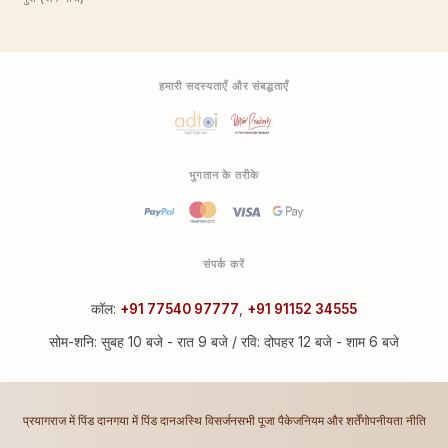
हमारी सदस्यताएँ और संबद्धताएँ
भुगतान के तरीके
संपर्क करें
कॉल:
+91 77540 97777
,
+91 91152 34555
सोम-शनि: सुबह 10 बजे - रात 9 बजे / रवि: दोपहर 12 बजे - शाम 6 बजे
प्रयागराज में पिंड दान
गया में पिंड दान
अस्थि विसर्जन
सभी पूजा पैकेज
नियम और शर्तें
गोपनीयता नीति