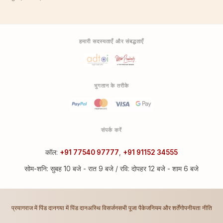
हमारी सदस्यताएँ और संबद्धताएँ
भुगतान के तरीके
संपर्क करें
कॉल:
+91 77540 97777
,
+91 91152 34555
सोम-शनि: सुबह 10 बजे - रात 9 बजे / रवि: दोपहर 12 बजे - शाम 6 बजे
प्रयागराज में पिंड दान
गया में पिंड दान
अस्थि विसर्जन
सभी पूजा पैकेज
नियम और शर्तें
गोपनीयता नीति