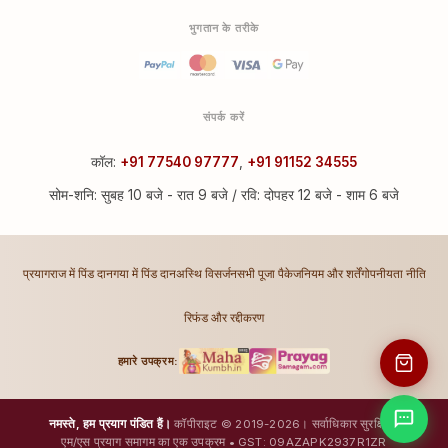
भुगतान के तरीके
संपर्क करें
कॉल:
+91 77540 97777
,
+91 91152 34555
सोम-शनि: सुबह 10 बजे - रात 9 बजे / रवि: दोपहर 12 बजे - शाम 6 बजे
प्रयागराज में पिंड दान
गया में पिंड दान
अस्थि विसर्जन
सभी पूजा पैकेज
नियम और शर्तें
गोपनीयता नीति
रिफंड और रद्दीकरण
हमारे उपक्रम:
नमस्ते, हम प्रयाग पंडित हैं।
कॉपीराइट © 2019-2026। सर्वाधिकार सुरक्षित।
एम/एस प्रयाग समागम का एक उपक्रम • GST: 09AZAPK2937R1ZR