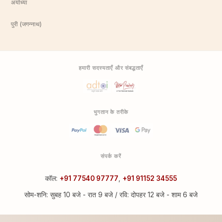
अयोध्या
पुरी (जगन्नाथ)
हमारी सदस्यताएँ और संबद्धताएँ
भुगतान के तरीके
संपर्क करें
कॉल:
+91 77540 97777
,
+91 91152 34555
सोम-शनि: सुबह 10 बजे - रात 9 बजे / रवि: दोपहर 12 बजे - शाम 6 बजे