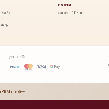
ब्रह्म कपाल
ि विसर्जन
ब्रह्म कपाल में पिंड दान
दान
 दोष पूजा
भुगतान के तरीके
ा नीति
रिफंड और रद्दीकरण