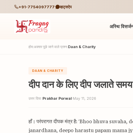
+91-7754097777
व्हाट्सऐप
अस्थि विसर्ज
होम
अक्सर पूछे जाने वाले प्रश्न
Daan & Charity
/
/
DAAN & CHARITY
दीप दान के लिए दीप जलाते समय 
उत्तर दिया
Prakhar Porwal
·
May 11, 2026
हाँ। परंपरागत दीपक मंत्र है: ‘Bhoo bhuva suvah
janardhana, deepo harastu papam mama jyotir na