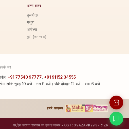
अन्य शहर
कुरुक्षेत्र
मथुरा
अयोध्या
पुरी (जगन्नाथ)
संपर्क करें
कॉल:
+91 77540 97777
,
+91 91152 34555
सोम-शनि: सुबह 10 बजे - रात 9 बजे / रवि: दोपहर 12 बजे - शाम 6 बजे
हमारे उपक्रम:
एम/एस प्रयाग समागम का एक उपक्रम • GST: 09AZAPK2937R1ZR