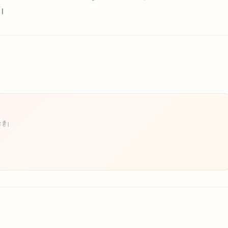
ँ।
 हैं।