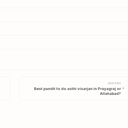
अगला प्रश्न
Best pandit to do asthi visarjan in Prayagraj or
Allahabad?