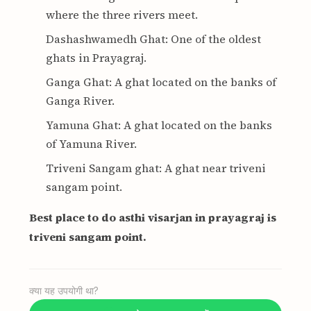
where the three rivers meet
.
Dashashwamedh Ghat: One of the oldest
ghats in Prayagraj
.
Ganga Ghat: A ghat located on the banks of
Ganga River.
Yamuna Ghat: A ghat located on the banks
of Yamuna River.
Triveni Sangam ghat: A ghat near triveni
sangam point.
Best place to do asthi visarjan in prayagraj is
triveni sangam point.
क्या यह उपयोगी था?