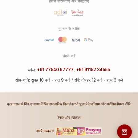
हमारी सदस्यताएँ और संबद्धताएँ
भुगतान के तरीके
संपर्क करें
कॉल:
+91 77540 97777
,
+91 91152 34555
सोम-शनि: सुबह 10 बजे - रात 9 बजे / रवि: दोपहर 12 बजे - शाम 6 बजे
प्रयागराज में पिंड दान
गया में पिंड दान
अस्थि विसर्जन
सभी पूजा पैकेज
नियम और शर्तें
गोपनीयता नीति
रिफंड और रद्दीकरण
हमारे उपक्रम: