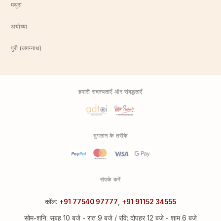
मथुरा
अयोध्या
पुरी (जगन्नाथ)
हमारी सदस्यताएँ और संबद्धताएँ
भुगतान के तरीके
संपर्क करें
कॉल:
+91 77540 97777
,
+91 91152 34555
सोम-शनि: सुबह 10 बजे - रात 9 बजे / रवि: दोपहर 12 बजे - शाम 6 बजे