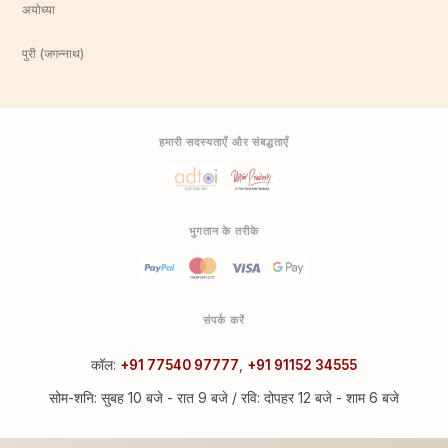
अयोध्या
पुरी (जगन्नाथ)
हमारी सदस्यताएँ और संबद्धताएँ
भुगतान के तरीके
संपर्क करें
कॉल:
+91 77540 97777
,
+91 91152 34555
सोम-शनि: सुबह 10 बजे - रात 9 बजे / रवि: दोपहर 12 बजे - शाम 6 बजे