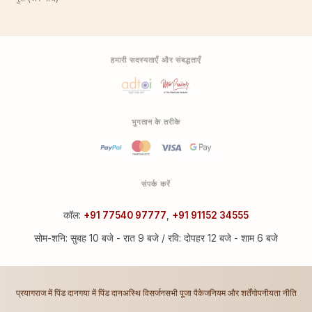
हमारी सदस्यताएँ और संबद्धताएँ
भुगतान के तरीके
संपर्क करें
कॉल:
+91 77540 97777
,
+91 91152 34555
सोम-शनि: सुबह 10 बजे - रात 9 बजे / रवि: दोपहर 12 बजे - शाम 6 बजे
प्रयागराज में पिंड दान
गया में पिंड दान
अस्थि विसर्जन
सभी पूजा पैकेज
नियम और शर्तें
गोपनीयता नीति