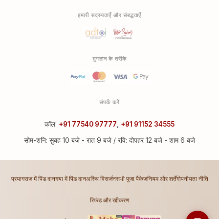
हमारी सदस्यताएँ और संबद्धताएँ
भुगतान के तरीके
संपर्क करें
कॉल:
+91 77540 97777
,
+91 91152 34555
सोम-शनि: सुबह 10 बजे - रात 9 बजे / रवि: दोपहर 12 बजे - शाम 6 बजे
प्रयागराज में पिंड दान
गया में पिंड दान
अस्थि विसर्जन
सभी पूजा पैकेज
नियम और शर्तें
गोपनीयता नीति
रिफंड और रद्दीकरण