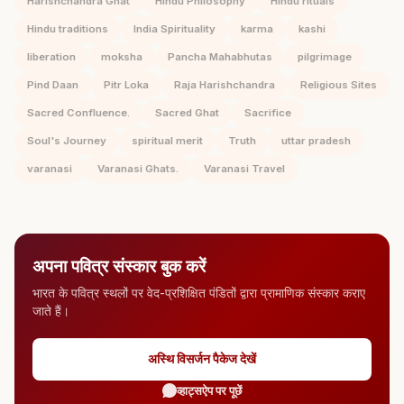
Harishchandra Ghat
Hindu Philosophy
Hindu rituals
Hindu traditions
India Spirituality
karma
kashi
liberation
moksha
Pancha Mahabhutas
pilgrimage
Pind Daan
Pitr Loka
Raja Harishchandra
Religious Sites
Sacred Confluence.
Sacred Ghat
Sacrifice
Soul's Journey
spiritual merit
Truth
uttar pradesh
varanasi
Varanasi Ghats.
Varanasi Travel
अपना पवित्र संस्कार बुक करें
भारत के पवित्र स्थलों पर वेद-प्रशिक्षित पंडितों द्वारा प्रामाणिक संस्कार कराए
जाते हैं।
अस्थि विसर्जन पैकेज देखें
व्हाट्सऐप पर पूछें