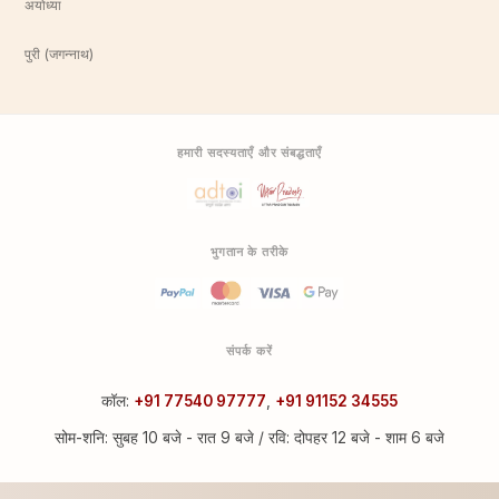
अयोध्या
पुरी (जगन्नाथ)
हमारी सदस्यताएँ और संबद्धताएँ
भुगतान के तरीके
संपर्क करें
कॉल:
+91 77540 97777
,
+91 91152 34555
सोम-शनि: सुबह 10 बजे - रात 9 बजे / रवि: दोपहर 12 बजे - शाम 6 बजे