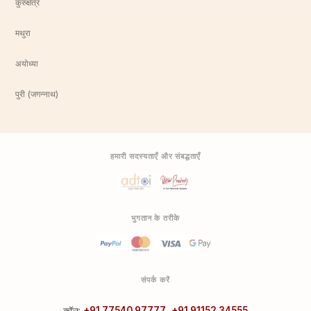
कुरुक्षेत्र
मथुरा
अयोध्या
पुरी (जगन्नाथ)
हमारी सदस्यताएँ और संबद्धताएँ
भुगतान के तरीके
संपर्क करें
कॉल:
+91 77540 97777
,
+91 91152 34555