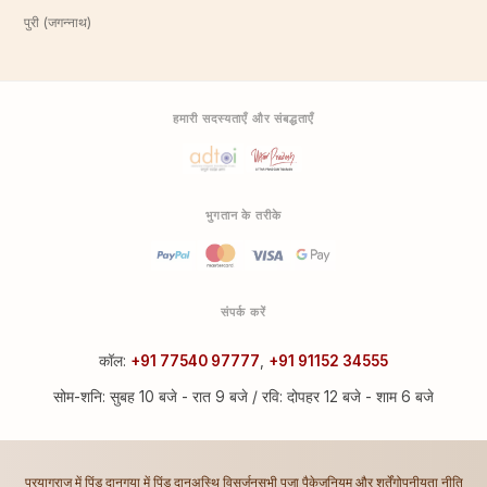
पुरी (जगन्नाथ)
हमारी सदस्यताएँ और संबद्धताएँ
भुगतान के तरीके
संपर्क करें
कॉल:
+91 77540 97777
,
+91 91152 34555
सोम-शनि: सुबह 10 बजे - रात 9 बजे / रवि: दोपहर 12 बजे - शाम 6 बजे
प्रयागराज में पिंड दान
गया में पिंड दान
अस्थि विसर्जन
सभी पूजा पैकेज
नियम और शर्तें
गोपनीयता नीति