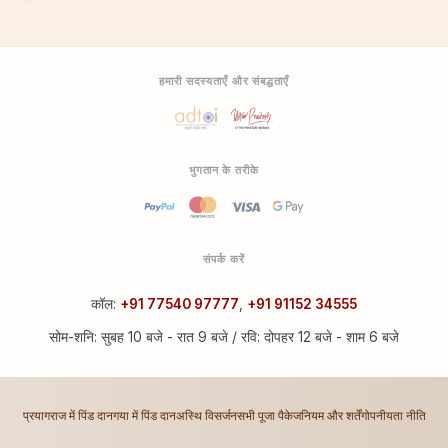
हमारी सदस्यताएँ और संबद्धताएँ
भुगतान के तरीके
संपर्क करें
कॉल:
+91 77540 97777
,
+91 91152 34555
सोम-शनि: सुबह 10 बजे - रात 9 बजे / रवि: दोपहर 12 बजे - शाम 6 बजे
प्रयागराज में पिंड दान
गया में पिंड दान
अस्थि विसर्जन
सभी पूजा पैकेज
नियम और शर्तें
गोपनीयता नीति