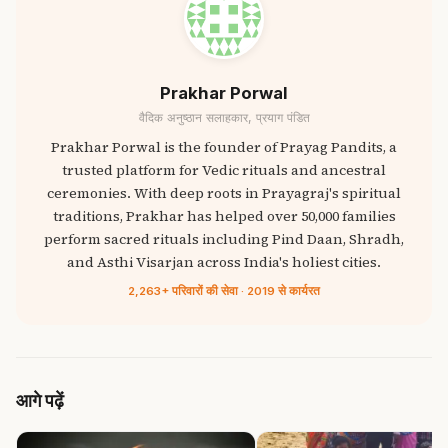
Prakhar Porwal
वैदिक अनुष्ठान सलाहकार, प्रयाग पंडित
Prakhar Porwal is the founder of Prayag Pandits, a
trusted platform for Vedic rituals and ancestral
ceremonies. With deep roots in Prayagraj's spiritual
traditions, Prakhar has helped over 50,000 families
perform sacred rituals including Pind Daan, Shradh,
and Asthi Visarjan across India's holiest cities.
2,263+ परिवारों की सेवा · 2019 से कार्यरत
आगे पढ़ें