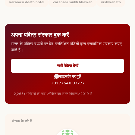
varanasi death hotel
varanasi mukti bhawan
vishwanath
अपना पवित्र संस्कार बुक करें
भारत के पवित्र स्थलों पर वेद-प्रशिक्षित पंडितों द्वारा प्रामाणिक संस्कार कराए
जाते हैं।
सभी पैकेज देखें
व्हाट्सऐप पर पूछें
+91 77540 97777
2,263+ परिवारों की सेवा
पैकेज का स्पष्ट विवरण
2019 से
लेखक के बारे में