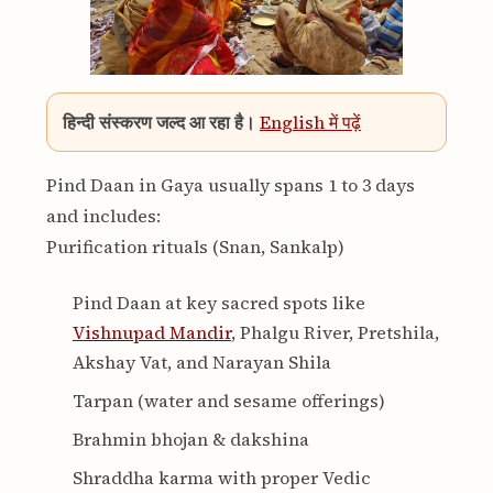
हिन्दी संस्करण जल्द आ रहा है।
English में पढ़ें
Pind Daan in Gaya usually spans 1 to 3 days
and includes:
Purification rituals (Snan, Sankalp)
Pind Daan at key sacred spots like
Vishnupad Mandir
, Phalgu River, Pretshila,
Akshay Vat, and Narayan Shila
Tarpan (water and sesame offerings)
Brahmin bhojan & dakshina
Shraddha karma with proper Vedic